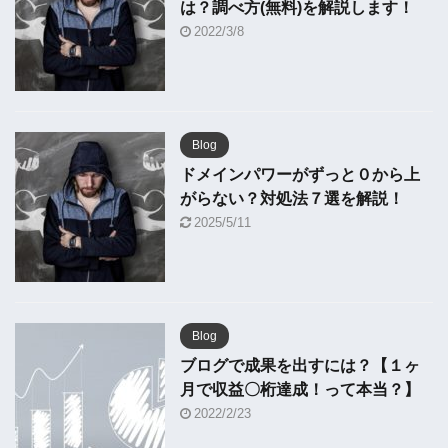
は？調べ方(無料)を解説します！
2022/3/8
Blog
ドメインパワーがずっと０から上
がらない？対処法７選を解説！
2025/5/11
Blog
ブログで成果を出すには？【１ヶ
月で収益〇桁達成！って本当？】
2022/2/23