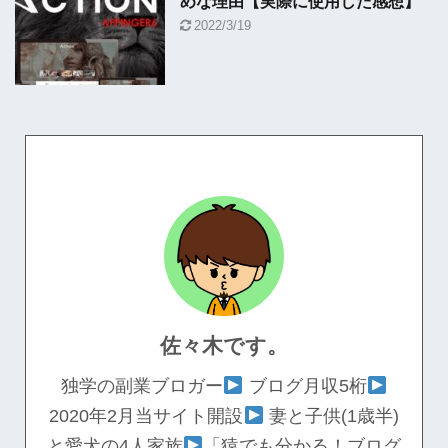
めな理由【実際に使用した感想】
2022/3/19
佐々木です。
独学の副業ブロガー
ブログ月収5桁
2020年2月当サイト開設
妻と子供(1歳半)
と愛犬の4人家族
「猿でも分かる！ブログ